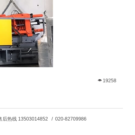
19258
13503014852 / 020-82709986